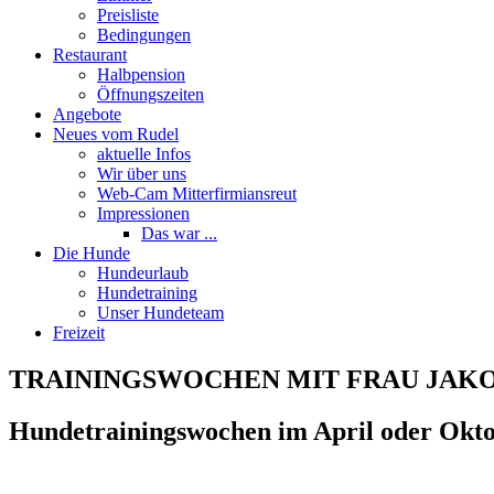
Preisliste
Bedingungen
Restaurant
Halbpension
Öffnungszeiten
Angebote
Neues vom Rudel
aktuelle Infos
Wir über uns
Web-Cam Mitterfirmiansreut
Impressionen
Das war ...
Die Hunde
Hundeurlaub
Hundetraining
Unser Hundeteam
Freizeit
TRAININGSWOCHEN MIT FRAU JAK
Hundetrainingswochen im April oder Okt