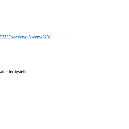
0CD772F&design=v5&cam=3201
ite fertigstellen
!