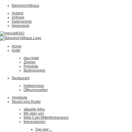
Bärenhof Althaus
Anfahrt
Anfrage
Datenschutz
Impressum
MENÜ
Home
Hotel
das Hotel
Zimmer
Preisliste
Bedingungen
Restaurant
Halbpension
Öffnungszeiten
Angebote
Neues vom Rudel
aktuelle Infos
Wir über uns
Web-Cam Mitterfirmiansreut
Impressionen
Das war ...